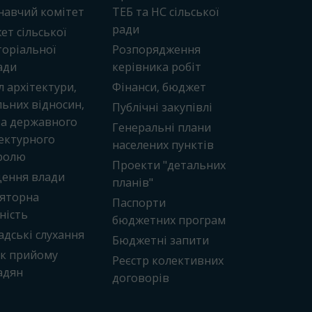
навчий комітет
ТЕБ та НС сільської
ради
т сільської
оріальної
Розпорядження
ади
керівника робіт
л архітектури,
Фінанси, бюджет
ьних відносин,
Публічні закупівлі
та державного
Генеральні плани
ектурного
населених пунктів
ролю
Проекти "детальних
ення влади
планів"
ляторна
Паспорти
ність
бюджетних програм
дські слухання
Бюджетні запити
ік прийому
Реєстр колективних
адян
договорів