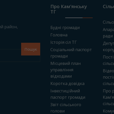
Про Кам'янську
Сіль
ТГ
Сільс
ий район
,
Будні громади
Апара
Головна
ради
Історія сіл ТГ
Депу
Пошук
Соціальний паспорт
корп
громади
Пості
Місцевий план
сільс
управління
Віде
відходами
пості
Коротка довідка
сільс
Інвестиційний
Про 
паспорт громади
Кам'я
сільс
Звіт сільського
голови
Кому