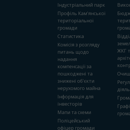
Індустріальний парк
Вико
Профіль Кам'янської
Бюдже
територіальної
терит
громади
гром
Статистика
Відді
земел
Комісія з розгляду
ЖКГ 
питань щодо
архіт
надання
конт
компенсації за
пошкоджені та
Очищ
знижені об'єкти
Регу
нерухомого майна
діяль
Інформація для
Грома
інвесторів
Граф
Мапи та схеми
гром
Поліцейський
офіцер громади