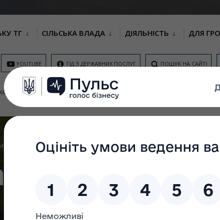
ЬКУ ТГ
СІЛЬСЬКА ВЛАДА
ДІЯЛЬНІСТЬ
ДЛЯ ГР
YOUTUBE
ГІД З ДЕРЖАВНИХ ПОСЛУГ
ПОШУК НА САЙТІ
КОНТАКТИ
ОНЛАЙН ЗАПИС НА НАДАННЯ
ЦНАП
НОВИНИ
М
АДМІНІСТРАТИВНИХ ПОСЛУГ
П
ЬНІСТЬ
ПУБЛІЧНІ ЗАКУПІВЛІ
акупівлі