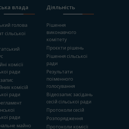
ська влада
Діяльність
ький голова
Рішення
виконавчого
т сільської
комітету
Проєкти рішень
татський
ус
Рішення сільської
ради
йні комісії
ької ради
Результати
поіменного
озапис
голосування
йних комісій
ької ради
Відеозапис засідань
сесій сільської ради
регламент
нської
Протоколи сесій
ької ради
Розпорядження
нальне майно
Протоколи комісії