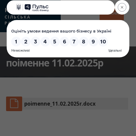
КАМʼЯНСЬКА
МЕНЮ
СІЛЬСЬКА
РАДА
поіменне 11.02.2025р
poimenne_11.02.2025r.docx