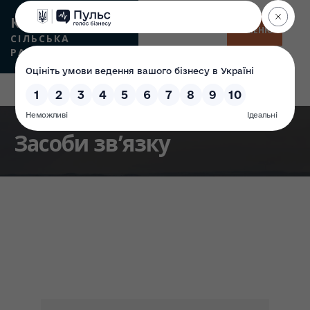
КАМʼЯНСЬКА
МЕНЮ
СІЛЬСЬКА
РАДА
Засоби зв’язку