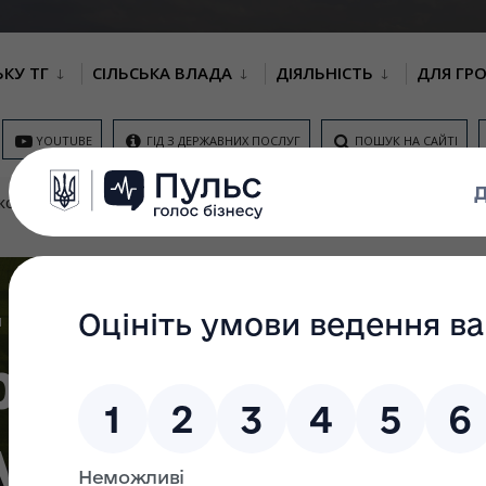
ЬКУ ТГ
СІЛЬСЬКА ВЛАДА
ДІЯЛЬНІСТЬ
ДЛЯ ГР
YOUTUBE
ГІД З ДЕРЖАВНИХ ПОСЛУГ
ПОШУК НА САЙТІ
КОНТАКТИ
ОНЛАЙН ЗАПИС НА НАДАННЯ
ЦНАП
НОВИНИ
М
АДМІНІСТРАТИВНИХ ПОСЛУГ
П
П
ПОСТЕРИ ПРО НАЙПОПУЛЯРНІШІ АДМІНПОСЛУГИ ТА ПРО НОВІ ЦИФРОВІ
ро найпопуляр
ги та про нов