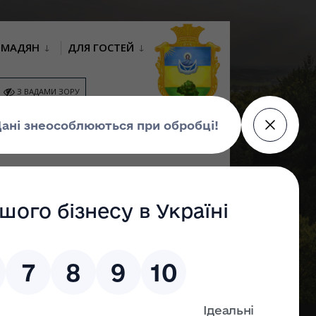
ОМАДЯН
ДЛЯ ГОСТЕЙ
З ВАДАМИ ЗОРУ
ІСЦЕВІ
КОНСУЛЬТАЦІЇ З
ГРОМАДСЬКИЙ
ЕТИЦІЇ
ГРОМАДСЬКІСТЮ
БЮДЖЕТ
 МОЖЛИВОСТІ.
ніші
і цифрові