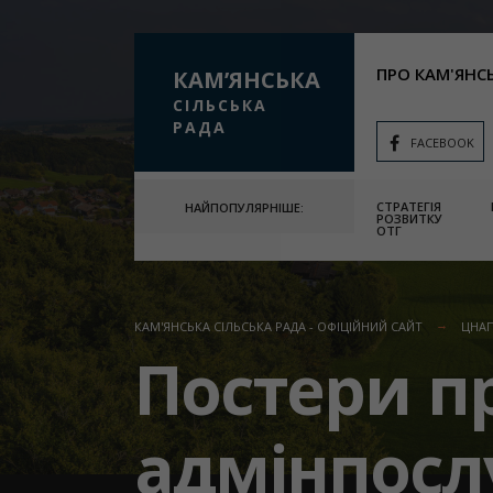
ПРО КАМ'ЯНС
КАМʼЯНСЬКА
СІЛЬСЬКА
РАДА
FACEBOOK
СТРАТЕГІЯ
НАЙПОПУЛЯРНІШЕ:
РОЗВИТКУ
ОТГ
КАМ'ЯНСЬКА СІЛЬСЬКА РАДА - ОФІЦІЙНИЙ САЙТ
ЦНА
Постери п
адмінпослу