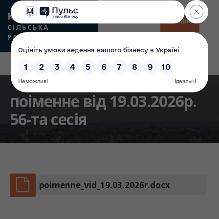
КАМʼЯНСЬКА
МЕНЮ
СІЛЬСЬКА
РАДА
поіменне від 19.03.2026р.
56-та сесія
poimenne_vid_19.03.2026r.docx