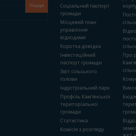
Пошук
Соціальний паспорт
корп
громади
Пості
Місцевий план
сільс
управління
Віде
відходами
пості
Коротка довідка
сільс
Інвестиційний
Про 
паспорт громади
Кам'я
сільс
Звіт сільського
голови
Кому
Індустріальний парк
Вико
Профіль Кам'янської
Бюдже
територіальної
терит
громади
гром
Статистика
Відді
земел
Комісія з розгляду
ЖКГ 