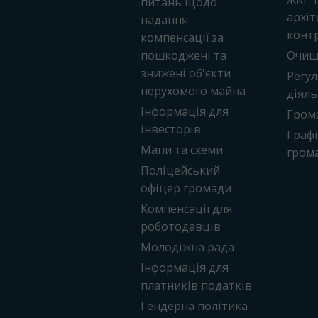
питань щодо
архіт
надання
конт
компенсації за
пошкоджені та
Очищ
знижені об'єкти
Регу
нерухомого майна
діяль
Інформація для
Грома
інвесторів
Граф
Мапи та схеми
гром
Поліцейський
офіцер громади
Компенсації для
роботодавців
Молодіжна рада
Інформація для
платників податків
Гендерна політика