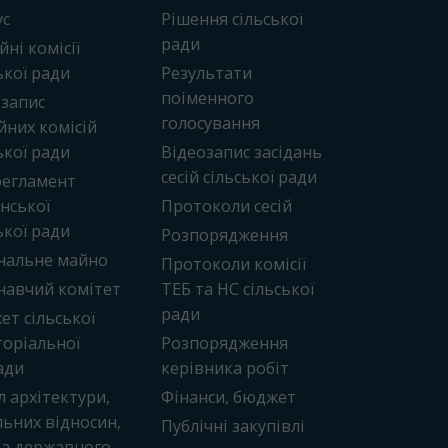
ус
Рішення сільської
ради
йні комісії
ької ради
Результати
поіменного
озапис
голосування
йних комісій
ької ради
Відеозапис засідань
сесій сільської ради
регламент
нської
Протоколи сесій
ької ради
Розпорядження
нальне майно
Протоколи комісії
навчий комітет
ТЕБ та НС сільської
ради
т сільської
оріальної
Розпорядження
ади
керівника робіт
л архітектури,
Фінанси, бюджет
ьних відносин,
Публічні закупівлі
та державного