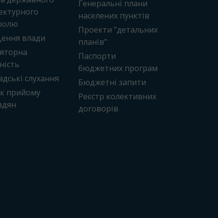
Генеральні плани
ектурного
населених пунктів
ролю
Проекти "детальних
ення влади
планів"
ляторна
Паспорти
ність
бюджетних програм
дські слухання
Бюджетні запити
ік прийому
Реєстр колективних
адян
договорів