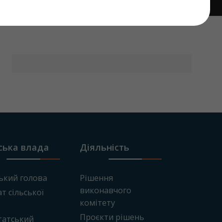
ська влада
Діяльність
ький голова
Рішення
виконавчого
т сільської
комітету
Проєкти рішень
татський