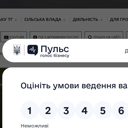
ЬКУ ТГ
СІЛЬСЬКА ВЛАДА
ДІЯЛЬНІСТЬ
ДЛЯ ГР
YOUTUBE
ГІД З ДЕРЖАВНИХ ПОСЛУГ
ПОШУК НА САЙТІ
КОНТАКТИ
ОНЛАЙН ЗАПИС НА НАДАННЯ
ЦНАП
НОВИНИ
М
АДМІНІСТРАТИВНИХ ПОСЛУГ
П
ГРОМАДЯН
РЕЛІГІЯ