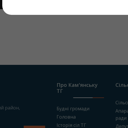
Про Кам'янську
Сіль
ТГ
Сільс
ий район
,
Будні громади
Апара
Головна
ради
Історія сіл ТГ
Депу