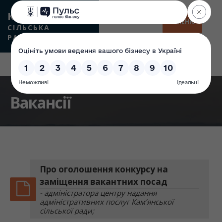
КАМʼЯНСЬКА
МЕНЮ
СІЛЬСЬКА
РАДА
Вакансії
Про оголошення конкурсу на
заміщення вакантних посад
- адміністратора центру надання
адміністративних послуг Кам’янської
сільської ради;