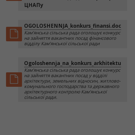
ЦНАПу
OGOLOSHENNJA_konkurs_finansi.docx
Кам’янська сільська рада оголошує конкурс
на зайняття вакантних посад фінансового
відділу Кам’янської сільської ради
Ogoloshennja_na_konkurs_arkhitektura.do
Кам'янська сільська рада оголошує конкурс
на зайняття вакантних посад у відділі
архітектури, земельних відносин, житлово-
комунального господарства та державного
архітектурного контролю Кам'янської
сільської ради.