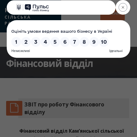
КАМʼЯНСЬКА
МЕНЮ
СІЛЬСЬКА
РАДА
Фінансовий відділ
ЗВІТ про роботу Фінансового
відділу
Фінансовий відділ Кам’янської сільської