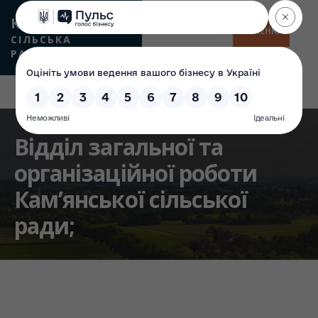
КАМʼЯНСЬКА
МЕНЮ
СІЛЬСЬКА
РАДА
Відділ загальної та
організаційної роботи
Кам’янської сільської
ради;