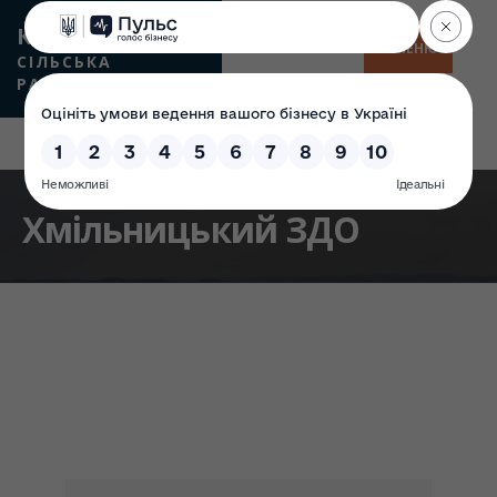
КАМʼЯНСЬКА
МЕНЮ
СІЛЬСЬКА
РАДА
Хмільницький ЗДО