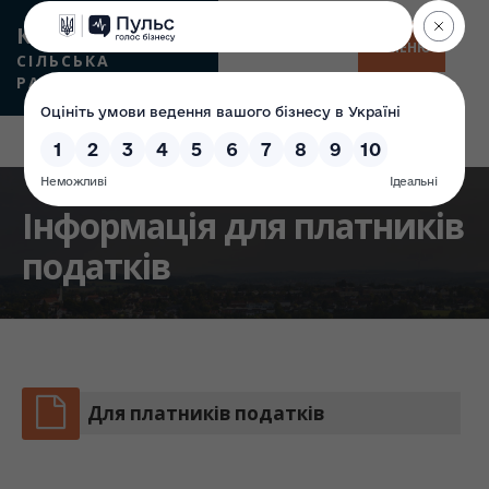
КАМʼЯНСЬКА
МЕНЮ
СІЛЬСЬКА
РАДА
Інформація для платників
податків
Для платників податків